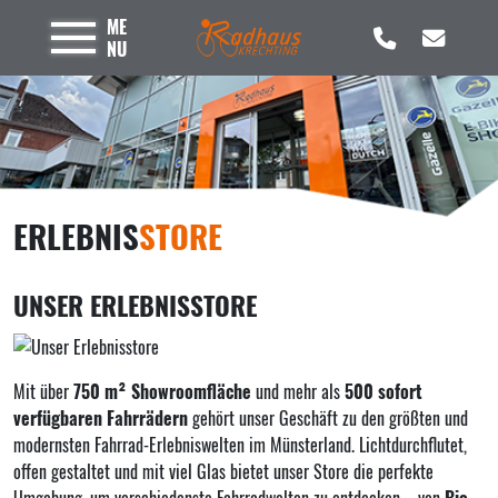
ME
NU
ERLEBNIS
STORE
UNSER ERLEBNISSTORE
Mit über
750 m² Showroomfläche
und mehr als
500 sofort
verfügbaren Fahrrädern
gehört unser Geschäft zu den größten und
modernsten Fahrrad-Erlebniswelten im Münsterland. Lichtdurchflutet,
offen gestaltet und mit viel Glas bietet unser Store die perfekte
Umgebung, um verschiedenste Fahrradwelten zu entdecken – von
Bio-