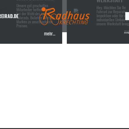
Unsere gut geschulten
Hey, Möchten Sie Ihr
Mitarbeiter helfen Ihnen
Fahrrad zur Reparatur,
bei der Wahl des neuen
REIRAD.DE
Inspektion oder für ei
Fahrrads. Beliebte Fahrrad-
individuellen Umbau in
Marken zu unschlagbaren
unsere Werkstatt brin
Preisen.
meh
mehr...