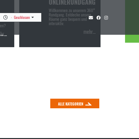
ONLINERUNDGANG
Willkommen zu unserem 360°
Rundgang. Entdecke unsere
nen
Geschlossen
Räume ganz bequem und
interaktiv.
gen?
mehr...
r...
ALLE KATEGORIEN