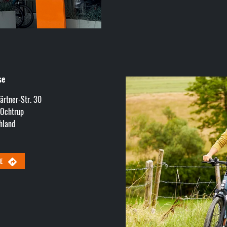
se
ärtner-Str. 30
Ochtrup
hland
TE