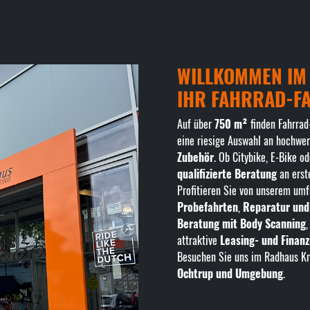
WILLKOMMEN IM
IHR FAHRRAD-F
Auf über
750 m²
finden Fahrrad
eine riesige Auswahl an hochwe
Zubehör
. Ob Citybike, E-Bike o
qualifizierte Beratung
an erste
Profitieren Sie von unserem um
Probefahrten
,
Reparatur und
Beratung mit Body Scanning
attraktive
Leasing- und Finan
Besuchen Sie uns im Radhaus K
Ochtrup und Umgebung
.