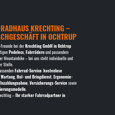
 RADHAUS KRECHTING –
ACHGESCHÄFT IN OCHTRUP
-Freunde bei der
Krechting GmbH in Ochtrup
rtigen
Pedelecs
,
Fahrrädern
und passendem
der Mountainbike – bei uns steht individuelle und
r Stelle.
fassenden
Fahrrad-Service
:
kostenlose
 Wartung
,
Hol- und Bringdienst
,
Ergonomie-
,
Inzahlungnahme
,
Versicherungs-Service
sowie
zierungsmodelle
.
rechting –
Ihr starker Fahrradpartner in